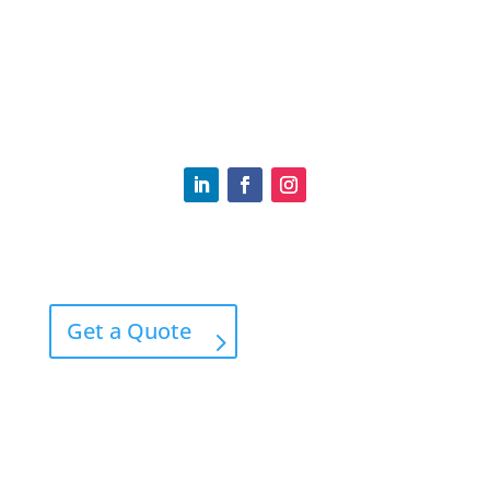
(617) 969-4140
Tommy.RyanIns@gmail.com
Home
Contact
Get a Quote